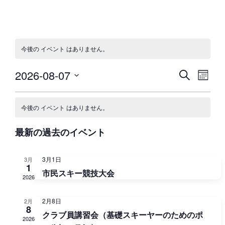
今後の イベント はありません。
2026-08-07
検
イ
イ
カ
索
日
レ
ベ
ベ
イ
ン
付
ン
今後の イベント はありません。
ダ
を
ン
ベ
ト
ー
選
最新の過去のイベント
表
ビ
ト
ン
択
示
ュ
を
3月1日
3月
ト
ー
1
市民スキー競技大会
2026
検
ナ
の
ビ
索
2月8日
2月
カ
8
ゲ
クラブ員講習会（基礎スキーヤーのためのポ
2026
し
レ