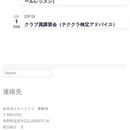
ールレッスン）
ー
て
シ
ン
2月1日
2月
ョ
1
ナ
ダ
クラブ員講習会（テククラ検定アドバイス）
ン
2026
ビ
ー
ゲ
ー
シ
Search
ョ
連絡先
ン
を
松本市スキークラブ 事務局
〒399-0701
表
長野県塩尻市広丘吉田875-16
西川祐介 方
示