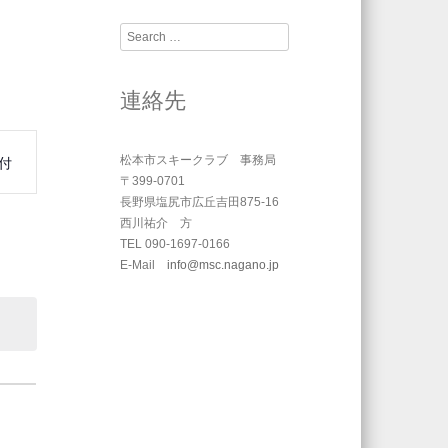
Search
連絡先
付
松本市スキークラブ 事務局
〒399-0701
長野県塩尻市広丘吉田875-16
西川祐介 方
TEL 090-1697-0166
E-Mail
info@msc.nagano.jp