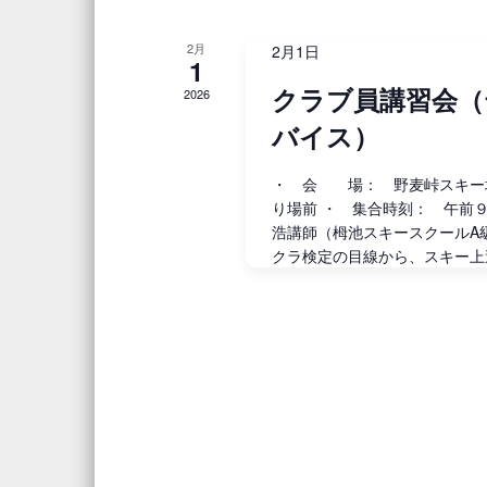
ま
す
2月
2月1日
1
。
クラブ員講習会（
2026
バイス）
・ 会 場： 野麦峠スキー
り場前 ・ 集合時刻： 午前
浩講師（栂池スキースクールA
クラ検定の目線から、スキー上達