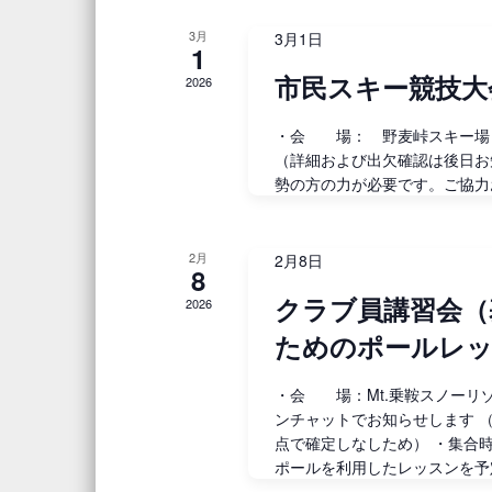
さ
て
ン
3月
3月1日
1
い
ナ
市民スキー競技大
。
ト
2026
キ
ビ
の
・会 場： 野麦峠スキー場
ー
（詳細および出欠確認は後日お
ゲ
ワ
カ
勢の方の力が必要です。ご協
ー
ー
レ
ド
で
シ
2月
2月8日
ン
8
イ
ョ
クラブ員講習会（
2026
ダ
ベ
ン
ためのポールレ
ン
ー
ト
を
を
・会 場：Mt.乗鞍スノーリゾ
ンチャットでお知らせします 
検
表
点で確定しなしため） ・集合
索
ポールを利用したレッスンを予定
し
示