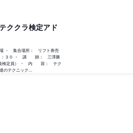
テククラ検定アド
場 ・ 集合場所： リフト券売
９：３０ ・ 講 師： 三澤勝
級検定員） ・ 内 容： テク
のテクニック...