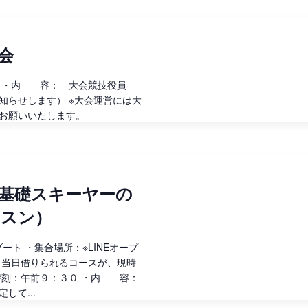
シ
ョ
会
ン
 ・内 容： 大会競技役員
知らせします） ※大会運営には大
力お願いいたします。
基礎スキーヤーの
ッスン）
ート ・集合場所：※LINEオープ
（当日借りられるコースが、現時
時刻：午前９：３０ ・内 容：
して...