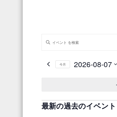
イ
キ
ー
ベ
ワ
ン
ー
2026-08-07
今月
ド
ト
日
を
付
を
入
を
力
検
選
し
択
て
索
最新の過去のイベント
イ
く
し
ベ
だ