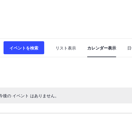
イ
イベントを検索
リスト表示
カレンダー表示
日
ベ
ン
ト
ビ
ュ
今後の イベント はありません。
ー
ナ
ビ
ゲ
ー