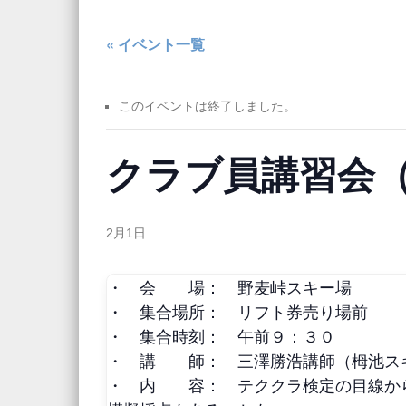
« イベント一覧
このイベントは終了しました。
クラブ員講習会
2月1日
・ 会 場： 野麦峠スキー場
・ 集合場所： リフト券売り場前
・ 集合時刻： 午前９：３０
・ 講 師： 三澤勝浩講師（栂池ス
・ 内 容： テククラ検定の目線か