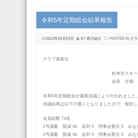
令和5年定期総会結果報告
2022年10月23日
BY
西川祐介
POSTED IN
クラ
クラブ員各位
松本市スキーク
会長 古畑 清
令和5年定期総会が書面決議により行われました
決議結果は以下の通りとなりましたので、報告し
会員総数 74名
1号議案 賛成 46 反対 0 理事会委任 0 みなし
2号議案 賛成 46 反対 0 理事会委任 0 みなし