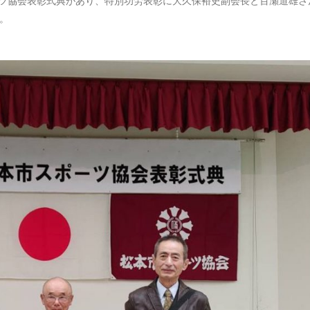
ポーツ協会表彰式典があり、特別功労表彰に大久保裕史副会長と百瀬道雄さ
。