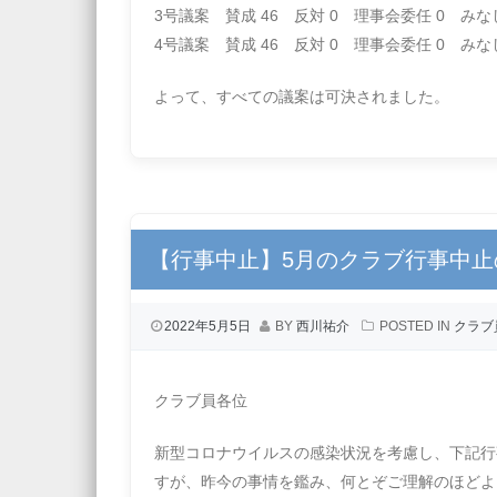
3号議案 賛成 46 反対 0 理事会委任 0 みなし
4号議案 賛成 46 反対 0 理事会委任 0 みなし
よって、すべての議案は可決されました。
【行事中止】5月のクラブ行事中止
2022年5月5日
BY
西川祐介
POSTED IN
クラブ
クラブ員各位
新型コロナウイルスの感染状況を考慮し、下記行
すが、昨今の事情を鑑み、何とぞご理解のほどよ