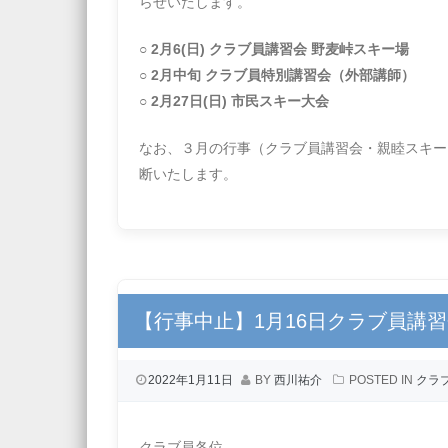
らせいたします。
○ 2月6(日) クラブ員講習会 野麦峠スキー場
○ 2月中旬 クラブ員特別講習会（外部講師）
○ 2月27日(日) 市民スキー大会
なお、３月の行事（クラブ員講習会・親睦スキー
断いたします。
【行事中止】1月16日クラブ員講
2022年1月11日
BY
西川祐介
POSTED IN
クラ
クラブ員各位