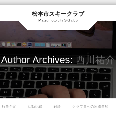
松本市スキークラブ
Matsumoto city SKI club
Author Archives:
西川祐介
行事予定
活動記録
雑談
クラブ員への連絡事項