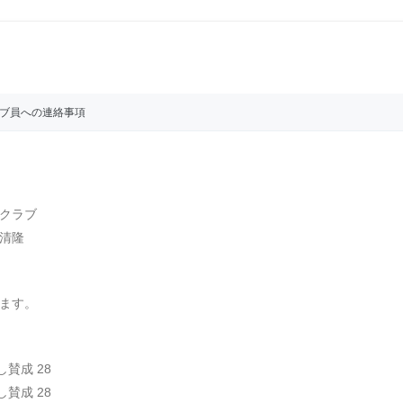
ブ員への連絡事項
ラブ
隆
。
ます。
賛成 28
賛成 28