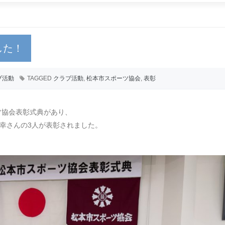
した！
ブ活動
TAGGED
クラブ活動
,
松本市スポーツ協会
,
表彰
ツ協会表彰式典があり、
幸さんの3人が表彰されました。