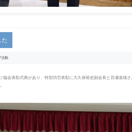
した
ブ活動
ポーツ協会表彰式典があり、特別功労表彰に大久保裕史副会長と百瀬道雄さ
。