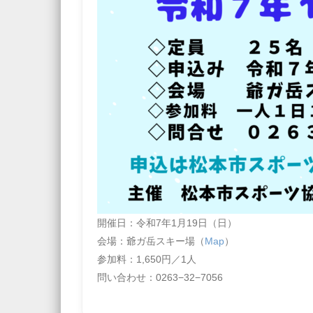
開催日：令和7年1月19日（日）
会場：爺ガ岳スキー場（
Map
）
参加料：1,650円／1人
問い合わせ：0263−32−7056