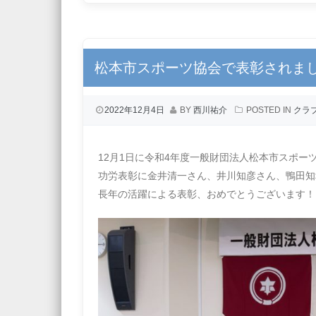
松本市スポーツ協会で表彰されま
2022年12月4日
BY
西川祐介
POSTED IN
クラ
12月1日に令和4年度一般財団法人松本市スポー
功労表彰に金井清一さん、井川知彦さん、鴨田知
長年の活躍による表彰、おめでとうございます！