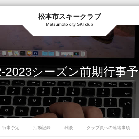
松本市スキークラブ
Matsumoto city SKI club
2-2023シーズン前期行
行事予定
活動記録
雑談
クラブ員への連絡事項