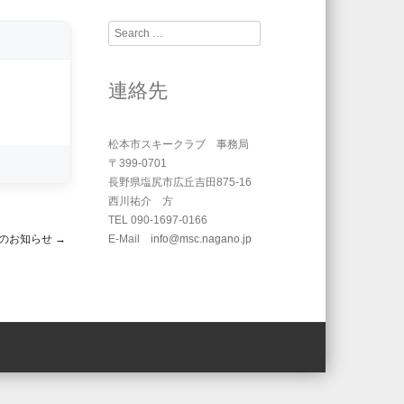
Search
連絡先
松本市スキークラブ 事務局
〒399-0701
長野県塩尻市広丘吉田875-16
西川祐介 方
TEL 090-1697-0166
】のお知らせ
→
E-Mail
info@msc.nagano.jp