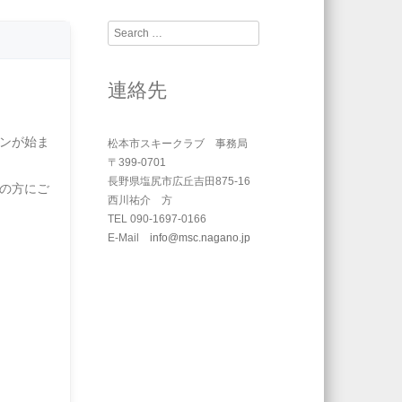
Search
連絡先
ンが始ま
松本市スキークラブ 事務局
〒399-0701
長野県塩尻市広丘吉田875-16
の方にご
西川祐介 方
TEL 090-1697-0166
E-Mail
info@msc.nagano.jp