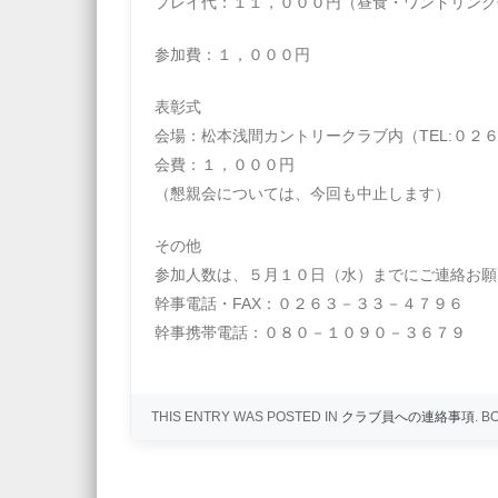
プレイ代：１１，０００円（昼食・ワンドリンク
参加費：１，０００円
表彰式
会場：松本浅間カントリークラブ内（TEL:０２
会費：１，０００円
（懇親会については、今回も中止します）
その他
参加人数は、５月１０日（水）までにご連絡お願
幹事電話・FAX：０２６３－３３－４７９６
幹事携帯電話：０８０－１０９０－３６７９
THIS ENTRY WAS POSTED IN
クラブ員への連絡事項
. 