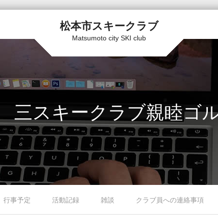
松本市スキークラブ
Matsumoto city SKI club
 三スキークラブ親睦ゴ
行事予定
活動記録
雑談
クラブ員への連絡事項