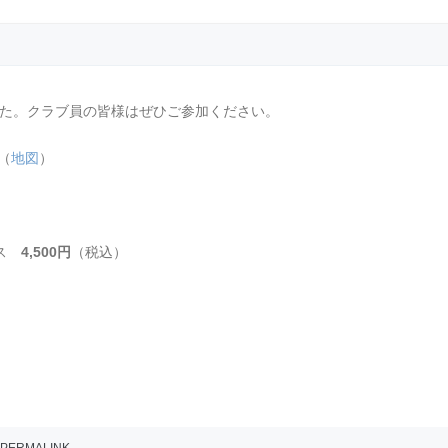
た。クラブ員の皆様はぜひご参加ください。
（
地図
）
ース
4,500円
（税込）
。
PERMALINK
.