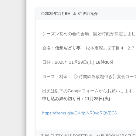
2025年11月9日
BY
西川祐介
シーズン初めの会の会場、開始時刻が決定しまし
会場：
信州ぢどり亭
松本市深志２丁目４−２７
日時：2025年11月29日(土)
18時30分
コース・料金：【2時間飲み放題付き】宴会コ
出欠は以下のGoogleフォームからお願いします
申し込み締め切り日：11月25日(火)
https://forms.gle/Cj4YpjNR9ydRQVEC6
THIS ENTRY WAS POSTED IN
未分類
. BOOKMARK THE